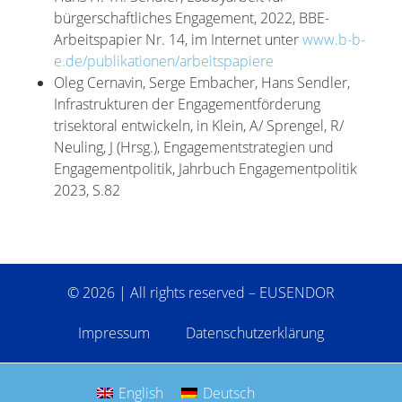
bürgerschaftliches Engagement, 2022, BBE-
Arbeitspapier Nr. 14, im Internet unter
www.b-b-
e.de/publikationen/arbeitspapiere
Oleg Cernavin, Serge Embacher, Hans Sendler,
Infrastrukturen der Engagementförderung
trisektoral entwickeln, in Klein, A/ Sprengel, R/
Neuling, J (Hrsg.), Engagementstrategien und
Engagementpolitik, Jahrbuch Engagementpolitik
2023, S.82
© 2026 | All rights reserved – EUSENDOR
Impressum
Datenschutzerklärung
English
Deutsch